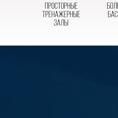
просторные
бол
тренажерные
бас
заЛы