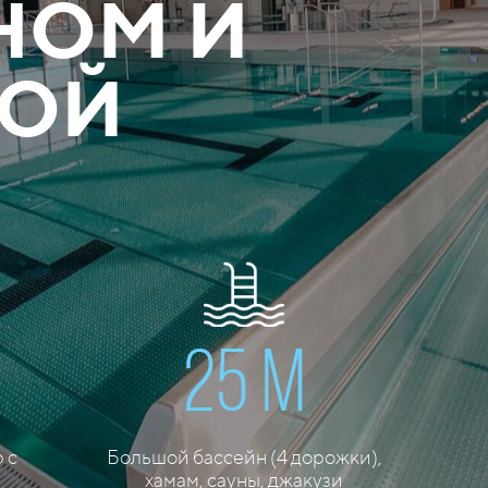
НОМ И
НОЙ
25 м
 с
Большой бассейн (4 дорожки),
хамам, сауны, джакузи