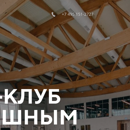
+7 495 151-2727
-КЛУБ
ОШНЫМ