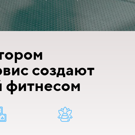
отором
рвис создают
й фитнесом