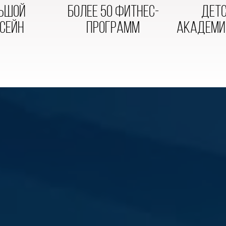
ьшой
болЕе 50 фитнес-
дет
сейн
программ
АКАДЕМИ