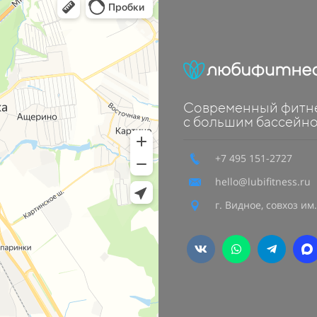
Современный
фитн
с большим бассей
+7 495 151-2727
hello@lubifitness.ru
г. Видное, совхоз им