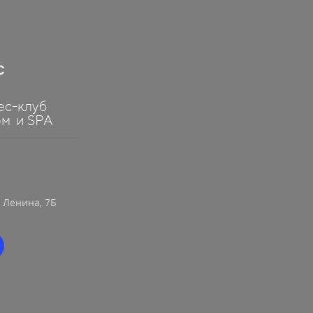
ес-клуб
ном
и SPA
. Ленина, 7Б